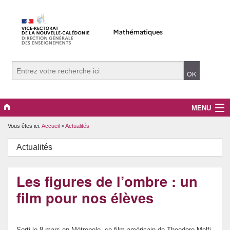
MENU
Vous êtes ici:
Accueil
>
Actualités
Evènements
Actualités
Collège
Lycée
Les figures de l’ombre : un
film pour nos élèves
Vers le supérieur
Maître Auxiliaire
Sorti le 8 mars en Métropole, ce film américain de Theodore Melfi,