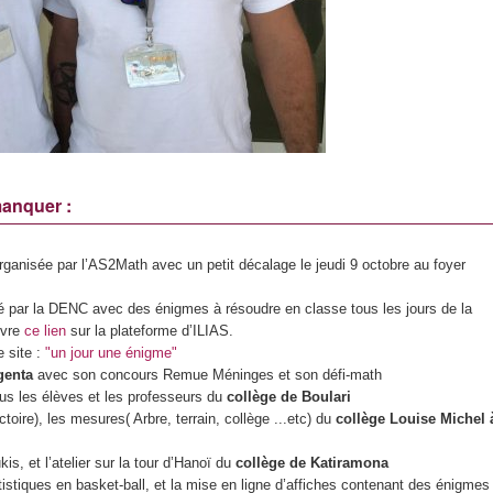
manquer :
rganisée par l’AS2Math avec un petit décalage le jeudi 9 octobre au foyer
é par la DENC avec des énigmes à résoudre en classe tous les jours de la
ivre
ce lien
sur la plateforme d’ILIAS.
e site :
"un jour une énigme"
genta
avec son concours Remue Méninges et son défi-math
us les élèves et les professeurs du
collège de Boulari
ectoire), les mesures( Arbre, terrain, collège ...etc) du
collège Louise Michel 
is, et l’atelier sur la tour d’Hanoï du
collège de Katiramona
istiques en basket-ball, et la mise en ligne d’affiches contenant des énigmes