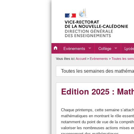
Evènements
Collège
Lycé
Evènements 2020
Programmes, directi
Progr
Vous êtes ici:
Accueil
>
Evènements
>
Toutes les sem
Evènements 2021
DNB
Resso
Toutes les semaines des mathéma
Evènements 2022
Formations
Resso
Edition 2025 : Mat
Evènements 2023
Ressources pour la 
Resso
Evènements 2024
Ensei
Chaque printemps, cette semaine s’attache 
Evènements 2025
Ense
mathématiques en montrant le rôle essentie
notamment du point de vue de la compréhe
Evènements 2026
BAC
valoriser les nombreuses actions mises e
rayonnement des mathématiques.