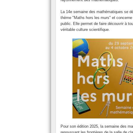
Toutes les semaines des mathématiques
La 14e semaine des mathématiques se dér
thème "Maths hors les murs" et concerne t
public. Elle permet de faire découvrir à to
véritable culture scientifique.
Pour son édition 2025, la semaine des ma
repoussant les frontières de la salle de cl