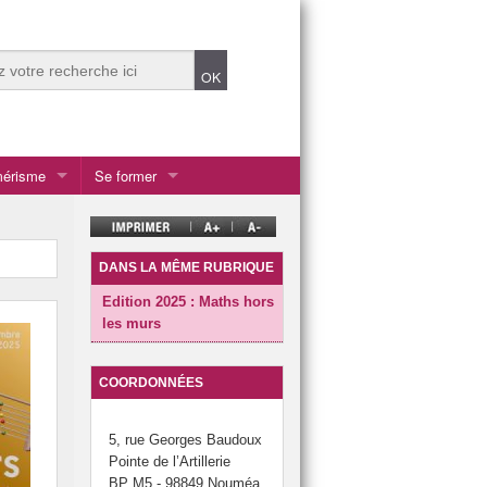
mérisme
Se former
DANS LA MÊME RUBRIQUE
le Calédonie
Edition 2025 : Maths hors
les murs
COORDONNÉES
5, rue Georges Baudoux
Pointe de l’Artillerie
BP M5 - 98849 Nouméa