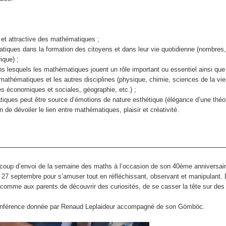
 et attractive des mathématiques ;
atiques dans la formation des citoyens et dans leur vie quotidienne (nombres,
que) ;
ns lesquels les mathématiques jouent un rôle important ou essentiel ainsi que
 mathématiques et les autres disciplines (physique, chimie, sciences de la vie
s économiques et sociales, géographie, etc.) ;
iques peut être source d’émotions de nature esthétique (élégance d’une théor
 de dévoiler le lien entre mathématiques, plaisir et créativité.
 coup d’envoi de la semaine des maths à l’occasion de son 40ème anniversair
di 27 septembre pour s’amuser tout en réfléchissant, observant et manipulant.
comme aux parents de découvrir des curiosités, de se casser la tête sur des
e conférence donnée par Renaud Leplaideur accompagné de son Gömböc.