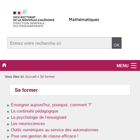
MENU
Vous êtes ici:
Accueil
>
Se former
Evènements
Se former
Collège
Enseigner aujourd’hui, pourquoi, comment ?"
Lycée
La continuité pédagogique
La psychologie de l’enseignant
Vers le supérieur
Les neurosciences
Outils numériques au service des automatismes
Maître Auxiliaire
Pour une gestion de classe efficace !