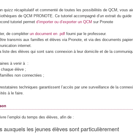
izz récapitulatif et commenté de toutes les possibilités de QCM, vous ai
 bibliothèques de QCM PRONOTE. Ce tutoriel accompagné d’un extrait du guide
econd tutoriel permet
d’importer ou d’exporter un QCM
sur Pronote
oter, de compléter
un document en .pdf
fourni par le professeur.
tre transmis aux familles et élèves via Pronote, et via des documents papier
unication internet.
 la liste des élèves qui sont sans connexion à leur domicile et de la communiq
aines à venir à :
 chaque élève ;
s familles non connectées ;
estataires techniques garantissent l’accès par une surveillance de la connex
tés à le faire.
ison
uivre l’emploi du temps des élèves, afin de :
s auxquels les jeunes élèves sont particulièrement