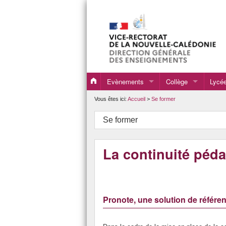
Evènements
Collège
Lycé
Evènements 2020
Programmes, directi
Progr
Vous êtes ici:
Accueil
>
Se former
Evènements 2021
DNB
Resso
Se former
Evènements 2022
Formations
Resso
La continuité péd
Evènements 2023
Ressources pour la 
Resso
Evènements 2024
Ensei
Evènements 2025
Ense
Pronote, une solution de référ
Evènements 2026
BAC