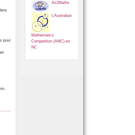
As2Maths
dera
L’Australian
Mathematics
s pour
Competition (AMC) en
NC
uer
ion,