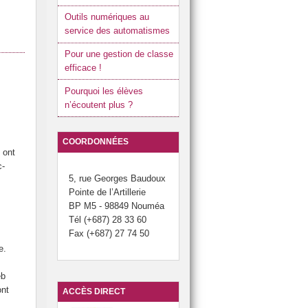
Outils numériques au
service des automatismes
Pour une gestion de classe
efficace !
Pourquoi les élèves
n’écoutent plus ?
COORDONNÉES
 ont
c-
5, rue Georges Baudoux
Pointe de l’Artillerie
BP M5 - 98849 Nouméa
Tél (+687) 28 33 60
Fax (+687) 27 74 50
e.
eb
ont
ACCÈS DIRECT