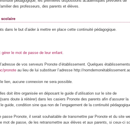
 depuis 2015
ontinuité pédagogique, les premières dispositions académiques prévoient de
et familier des professeurs, des parents et élèves.
 scolaire
s dans le but d’aider à mettre en place cette continuité pédagogique.
 gérer le mot de passe de leur enfant
.
ec l’adresse de vos serveurs Pronote d’établissement. Quelques établissements
nc/pronote
au lieu de lui substituer l’adresse http://nomdemonétablissement.a
le lien, aucune connexion ne sera possible.
es doit être organisée en déposant le guide d’utilisation sur le site de
sans doute à réitérer) dans les casiers Pronote des parents afin d’assurer la
 le guide, condition sine qua non de l’engagement de la continuité pédagogiqu
 passe Pronote, il serait souhaitable de transmettre par Pronote et du site w
 mot de passe, de les retransmettre aux élèves et aux parents, si ceux-ci s