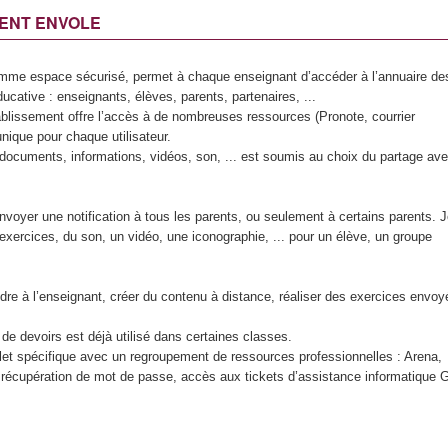
l, ENT ENVOLE
omme espace sécurisé, permet à chaque enseignant d’accéder à l’annuaire de
tive : enseignants, élèves, parents, partenaires, ...
tablissement offre l’accès à de nombreuses ressources (Pronote, courrier
unique pour chaque utilisateur.
documents, informations, vidéos, son, ... est soumis au choix du partage av
nvoyer une notification à tous les parents, ou seulement à certains parents. 
xercices, du son, un vidéo, une iconographie, ... pour un élève, un groupe
re à l’enseignant, créer du contenu à distance, réaliser des exercices envoy
e devoirs est déjà utilisé dans certaines classes.
let spécifique avec un regroupement de ressources professionnelles : Arena,
écupération de mot de passe, accès aux tickets d’assistance informatique 