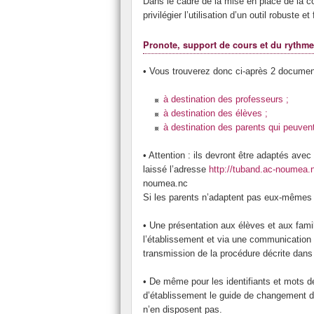
Toutes les semaines des mathématiques
Dans le cadre de la mise en place de la c
privilégier l’utilisation d’un outil robuste 
Pronote, support de cours et du rythme
• Vous trouverez donc ci-après 2 document
à destination des professeurs ;
à destination des élèves ;
à destination des parents qui peuvent
• Attention : ils devront être adaptés av
laissé l’adresse
http://tuband.ac-noumea.
noumea.nc
Si les parents n’adaptent pas eux-mêmes 
• Une présentation aux élèves et aux famill
l’établissement et via une communication (
transmission de la procédure décrite dans
• De même pour les identifiants et mots de
d’établissement le guide de changement de
n’en disposent pas.