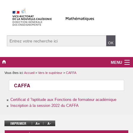
MENU
Vous êtes ici:
Accueil
>
Vers le supérieur
>
CAFFA
Evènements
CAFFA
Collège
Certificat d ?aptitude aux Fonctions de formateur académique
Lycée
Inscription à la session 2022 du CAFFA
Vers le supérieur
Maître Auxiliaire