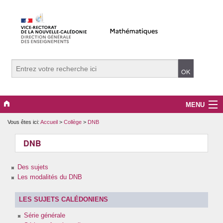
MENU
Vous êtes ici:
Accueil
>
Collège
>
DNB
Evènements
DNB
Collège
Des sujets
Lycée
Les modalités du DNB
Vers le supérieur
LES SUJETS CALÉDONIENS
Maître Auxiliaire
Série générale