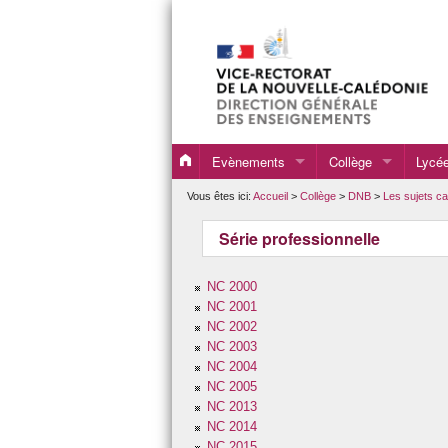
Evènements
Collège
Lycé
Evènements 2020
Programmes, directi
Progr
Vous êtes ici:
Accueil
>
Collège
>
DNB
>
Les sujets c
Evènements 2021
DNB
Resso
Série professionnelle
Evènements 2022
Formations
Resso
NC 2000
Evènements 2023
Ressources pour la 
Resso
NC 2001
NC 2002
Evènements 2024
Ensei
NC 2003
NC 2004
Evènements 2025
Ense
NC 2005
NC 2013
Evènements 2026
BAC
NC 2014
NC 2015