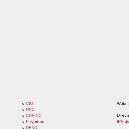
 depuis 2015
CIO
Webme
UNC
Direct
CDP-NC
IPR du
Polyèdres
DENC