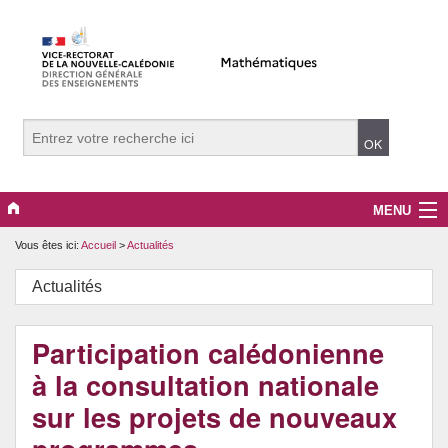
MENU
Vous êtes ici:
Accueil
>
Actualités
Evènements
Actualités
Collège
Lycée
Participation calédonienne
à la consultation nationale
Vers le supérieur
sur les projets de nouveaux
Maître Auxiliaire