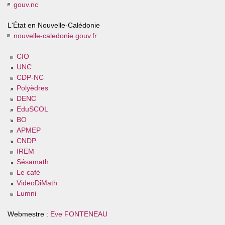
gouv.nc
L'État en Nouvelle-Calédonie
nouvelle-caledonie.gouv.fr
CIO
UNC
CDP-NC
Polyèdres
DENC
EduSCOL
BO
APMEP
CNDP
IREM
Sésamath
Le café
VideoDiMath
Lumni
Webmestre :
Eve FONTENEAU