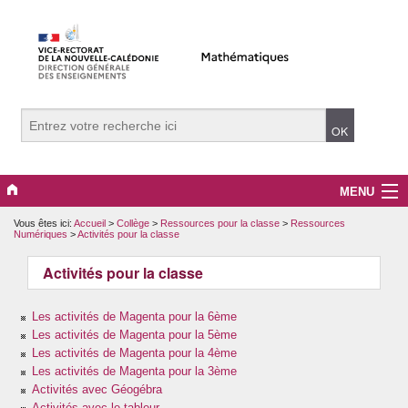
MENU
Vous êtes ici:
Accueil
>
Collège
>
Ressources pour la classe
>
Ressources
Evènements
Numériques
>
Activités pour la classe
Collège
Activités pour la classe
Lycée
Les activités de Magenta pour la 6ème
Les activités de Magenta pour la 5ème
Vers le supérieur
Les activités de Magenta pour la 4ème
Les activités de Magenta pour la 3ème
Activités avec Géogébra
Maître Auxiliaire
Activités avec le tableur