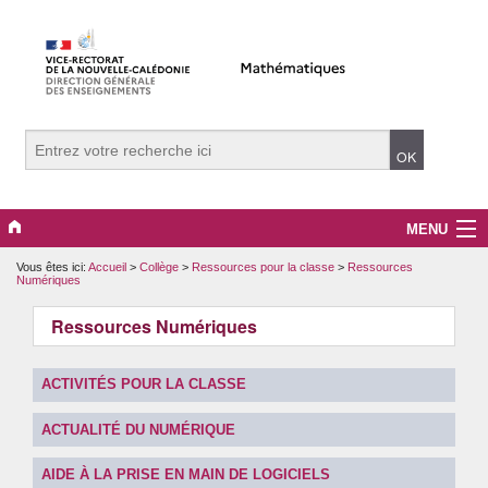
MENU
Vous êtes ici:
Accueil
>
Collège
>
Ressources pour la classe
>
Ressources
Evènements
Numériques
Collège
Ressources Numériques
Lycée
ACTIVITÉS POUR LA CLASSE
Vers le supérieur
ACTUALITÉ DU NUMÉRIQUE
Maître Auxiliaire
AIDE À LA PRISE EN MAIN DE LOGICIELS