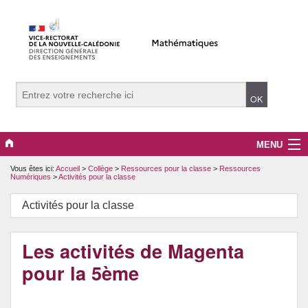
MENU
Vous êtes ici:
Accueil
>
Collège
>
Ressources pour la classe
>
Ressources
Evènements
Numériques
>
Activités pour la classe
Collège
Activités pour la classe
Lycée
Les activités de Magenta
Vers le supérieur
pour la 5ème
Maître Auxiliaire