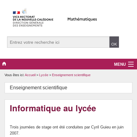
MENU
Vous êtes ici:
Accueil
>
Lycée
>
Enseignement scientifique
Evènements
Enseignement scientifique
Collège
Lycée
Informatique au lycée
Vers le supérieur
Trois journées de stage ont été conduites par Cyril Guieu en juin
Maître Auxiliaire
2007.