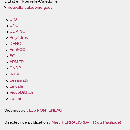
L'État en Nouvelle-Calédonie
nouvelle-caledonie.gouv.fr
CIO
UNC
CDP-NC
Polyèdres
DENC
EduSCOL
BO
APMEP
CNDP
IREM
Sésamath
Le café
VideoDiMath
Lumni
Webmestre :
Eve FONTENEAU
Directeur de publication :
Marc FERRALIS (IA-IPR du Pacifique)