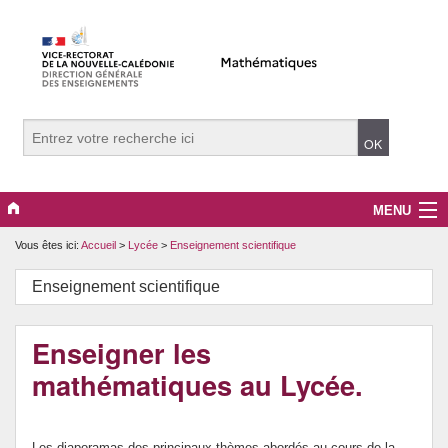
MENU
Vous êtes ici:
Accueil
>
Lycée
>
Enseignement scientifique
Evènements
Enseignement scientifique
Collège
Lycée
Enseigner les
mathématiques au Lycée.
Vers le supérieur
Maître Auxiliaire
Les diaporamas des principaux thèmes abordés au cours de la