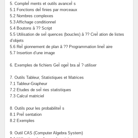
5. CompleÌ ments et outils avanceÌ s
5.1 Fonctions deÌ finies par morceaux
5.2 Nombres complexes
5.3 Affichage conditionnel
5.4 Boutons â ?? Script
5.5 Utilisation de seÌ quences (boucles) â ?? CreÌ ation de listes
d’objets
5.6 ReÌ gionnement de plan â ?? Programmation lineÌ aire
5.7 Insertion d’une image
6. Exemples de fichiers GeÌ ogeÌ bra aÌ ? utiliser
7. Outils Tableur, Statistiques et Matrices
7.1 Tableur-Grapheur
7.2 Etudes de seÌ ries statistiques
7.3 Calcul matriciel
8. Outils pour les probabiliteÌ s
8.1 PreÌ sentation
8.2 Exemples
9. Outil CAS (Computer Algebra System)