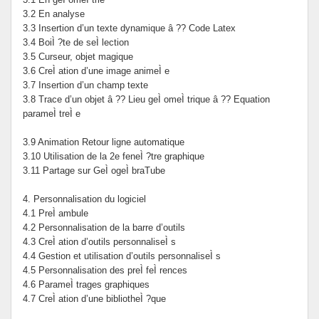
3.2 En analyse
3.3 Insertion d’un texte dynamique â ?? Code Latex
3.4 BoiÌ ?te de seÌ lection
3.5 Curseur, objet magique
3.6 CreÌ ation d’une image animeÌ e
3.7 Insertion d’un champ texte
3.8 Trace d’un objet â ?? Lieu geÌ omeÌ trique â ?? Equation
parameÌ treÌ e
3.9 Animation Retour ligne automatique
3.10 Utilisation de la 2e feneÌ ?tre graphique
3.11 Partage sur GeÌ ogeÌ braTube
4. Personnalisation du logiciel
4.1 PreÌ ambule
4.2 Personnalisation de la barre d’outils
4.3 CreÌ ation d’outils personnaliseÌ s
4.4 Gestion et utilisation d’outils personnaliseÌ s
4.5 Personnalisation des preÌ feÌ rences
4.6 ParameÌ trages graphiques
4.7 CreÌ ation d’une bibliotheÌ ?que