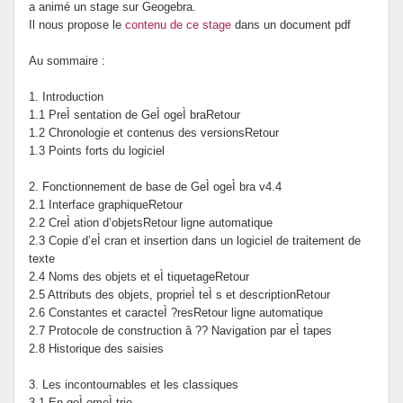
a animé un stage sur Geogebra.
Prévention de l’innumérisme
Il nous propose le
contenu de ce stage
dans un document pdf
Au sommaire :
Se former
1. Introduction
1.1 PreÌ sentation de GeÌ ogeÌ braRetour
1.2 Chronologie et contenus des versionsRetour
1.3 Points forts du logiciel
2. Fonctionnement de base de GeÌ ogeÌ bra v4.4
2.1 Interface graphiqueRetour
2.2 CreÌ ation d’objetsRetour ligne automatique
2.3 Copie d’eÌ cran et insertion dans un logiciel de traitement de
texte
2.4 Noms des objets et eÌ tiquetageRetour
2.5 Attributs des objets, proprieÌ teÌ s et descriptionRetour
2.6 Constantes et caracteÌ ?resRetour ligne automatique
2.7 Protocole de construction â ?? Navigation par eÌ tapes
2.8 Historique des saisies
3. Les incontournables et les classiques
3.1 En geÌ omeÌ trie