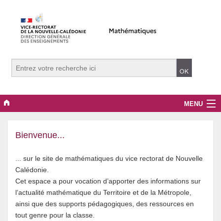
MENU
Evènements
Bienvenue...
Collège
... sur le site de mathématiques du vice rectorat de Nouvelle
Lycée
Le nouveau programme de mathématiques du cycle 3,
Calédonie.
publié en avril 2025, entre en vigueur à la rentrée de février
Cet espace a pour vocation d’apporter des informations sur
Vers le supérieur
2026 pour la classe de sixième en Nouvelle-Calédonie, soit
l’actualité mathématique du Territoire et de la Métropole,
un semestre après son application dans les établissements
ainsi que des supports pédagogiques, des ressources en
Maître Auxiliaire
de métropole (septembre 2025).
tout genre pour la classe.