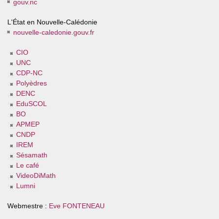
gouv.nc
L'État en Nouvelle-Calédonie
nouvelle-caledonie.gouv.fr
CIO
UNC
CDP-NC
Polyèdres
DENC
EduSCOL
BO
APMEP
CNDP
IREM
Sésamath
Le café
VideoDiMath
Lumni
Webmestre :
Eve FONTENEAU