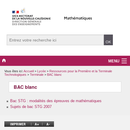
MENU
Vous êtes ici:
Accueil
>
Lycée
>
Ressources pour la Première et la Terminale
Evènements
Technologiques
>
Terminale
>
BAC blanc
Collège
BAC blanc
Lycée
Bac STG : modalités des épreuves de mathématiques
Sujets de bac STG 2007
Vers le supérieur
Maître Auxiliaire