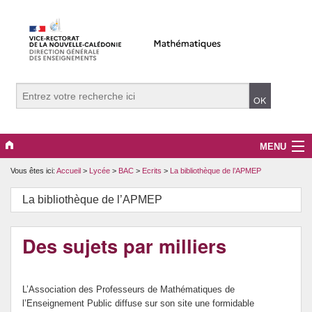
MENU
Vous êtes ici:
Accueil
>
Lycée
>
BAC
>
Ecrits
>
La bibliothèque de l’APMEP
Evènements
La bibliothèque de l’APMEP
Collège
Lycée
Des sujets par milliers
Vers le supérieur
L’Association des Professeurs de Mathématiques de
Maître Auxiliaire
l’Enseignement Public diffuse sur son site une formidable