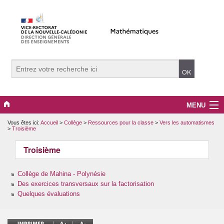
MENU
Vous êtes ici:
Accueil
>
Collège
>
Ressources pour la classe
>
Vers les automatismes
Evènements
>
Troisième
Collège
Troisième
Lycée
Collège de Mahina - Polynésie
Des exercices transversaux sur la factorisation
Vers le supérieur
Quelques évaluations
Maître Auxiliaire