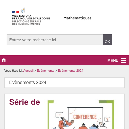
MENU
Vous êtes ici:
Accueil
>
Evènements
>
Evènements 2024
Evènements
Evènements 2024
Collège
Lycée
Série de
Vers le supérieur
Maître Auxiliaire