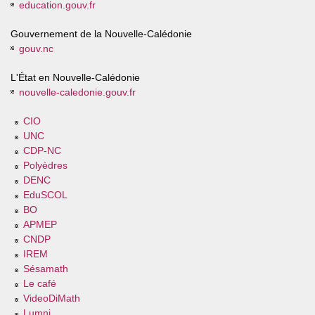
education.gouv.fr
Gouvernement de la Nouvelle-Calédonie
gouv.nc
L'État en Nouvelle-Calédonie
nouvelle-caledonie.gouv.fr
CIO
UNC
CDP-NC
Polyèdres
DENC
EduSCOL
BO
APMEP
CNDP
IREM
Sésamath
Le café
VideoDiMath
Lumni