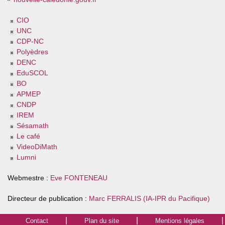
CIO
UNC
CDP-NC
Polyèdres
DENC
EduSCOL
BO
APMEP
CNDP
IREM
Sésamath
Le café
VideoDiMath
Lumni
Webmestre :
Eve FONTENEAU
Directeur de publication :
Marc FERRALIS (IA-IPR du Pacifique)
Contact
Plan du site
Mentions légales