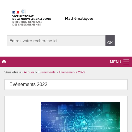
MENU
Vous êtes ici:
Accueil
>
Evènements
>
Evènements 2022
Evènements
Evènements 2022
Collège
Lycée
Vers le supérieur
Maître Auxiliaire