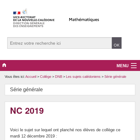
MENU
Vous êtes ici:
Accueil
>
Collège
>
DNB
>
Les sujets calédoniens
>
Série générale
Evènements
Série générale
Collège
Lycée
NC 2019
Vers le supérieur
Voici le sujet sur lequel ont planché nos élèves de collège ce
Maître Auxiliaire
mardi 12 décembre 2019 :