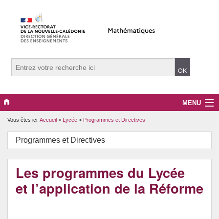
MENU
Vous êtes ici:
Accueil
>
Lycée
>
Programmes et Directives
Evènements
Programmes et Directives
Collège
Lycée
Les programmes du Lycée
et l’application de la Réforme
Vers le supérieur
Maître Auxiliaire