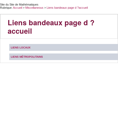
Site du Site de Mathématiques
Rubrique:
Accueil
>
Miscellaneous
>
Liens bandeaux page d ?accueil
Liens bandeaux page d ?
accueil
LIENS LOCAUX
LIENS MÉTROPOLITAINS