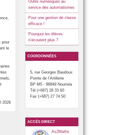
Outils numériques au
service des automatismes
Pour une gestion de classe
lence,
efficace !
Pourquoi les élèves
n’écoutent plus ?
s pour
ant le
COORDONNÉES
raines
5, rue Georges Baudoux
ntes
Pointe de l’Artillerie
nnels,
BP M5 - 98849 Nouméa
t
Tél (+687) 28 33 60
Fax (+687) 27 74 50
il 2026
ACCÈS DIRECT
As2Maths