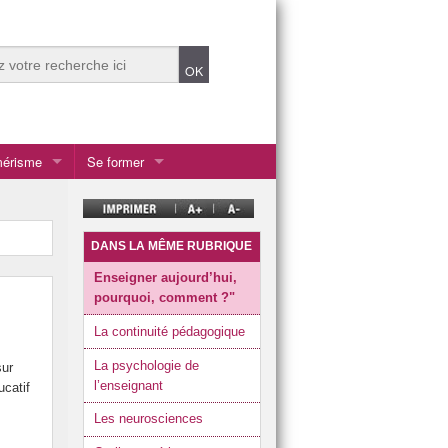
mérisme
Se former
DANS LA MÊME RUBRIQUE
le Calédonie
Enseigner aujourd’hui,
pourquoi, comment ?"
La continuité pédagogique
La psychologie de
sur
l’enseignant
ucatif
Les neurosciences