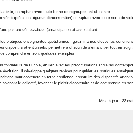
 depuis 2015
 l’altérité, en rupture avec toute forme de regroupement affinitaire.
 la vérité (précision, rigueur, démonstration) en rupture avec toute sorte de vio
n d’une posture démocratique (émancipation et association)
les pratiques enseignantes quotidiennes : garantir à nos élèves les condition
es dispositifs attentionnels, permettre à chacun de s’émanciper tout en soign
e et de comprendre en sont quelques exemples.
pes fondateurs de l’École, en lien avec les préoccupations scolaires contempo
e évolution. Il développe quelques repères pour guider les pratiques enseigna
nditions pour apprendre en toute confiance, construire des dispositifs attentio
soignant le collectif, favoriser le plaisir d’apprendre et de comprendre en son
Mise à jour : 22 avr