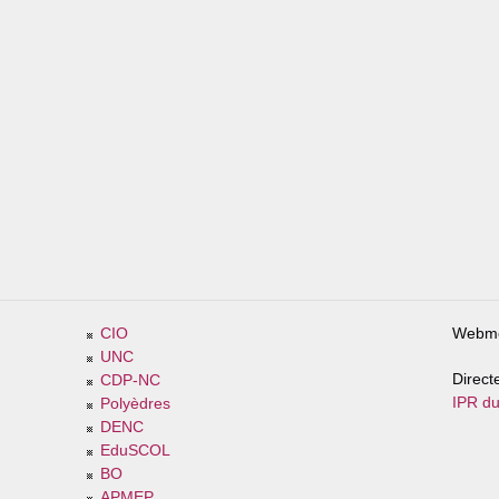
CIO
Webme
UNC
Direct
CDP-NC
IPR du
Polyèdres
DENC
EduSCOL
BO
APMEP