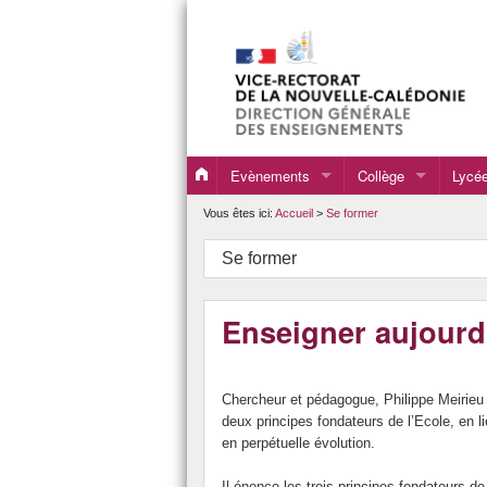
Evènements
Collège
Lycé
Evènements 2020
Programmes, directi
Progr
Vous êtes ici:
Accueil
>
Se former
Evènements 2021
DNB
Resso
Se former
Evènements 2022
Formations
Resso
Enseigner aujourd
Evènements 2023
Ressources pour la 
Resso
Evènements 2024
Ensei
Chercheur et pédagogue, Philippe Meirie
Evènements 2025
Ense
deux principes fondateurs de l’Ecole, en 
en perpétuelle évolution.
Evènements 2026
BAC
Il énonce les trois principes fondateurs de l