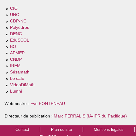
CIO
UNC
CDP-NC
Polyèdres
DENC
EduSCOL
BO
APMEP
CNDP
IREM
Sésamath
Le café
VideoDiMath
Lumni
Webmestre :
Eve FONTENEAU
Directeur de publication :
Marc FERRALIS (IA-IPR du Pacifique)
Contact
Plan du site
Mentions légales