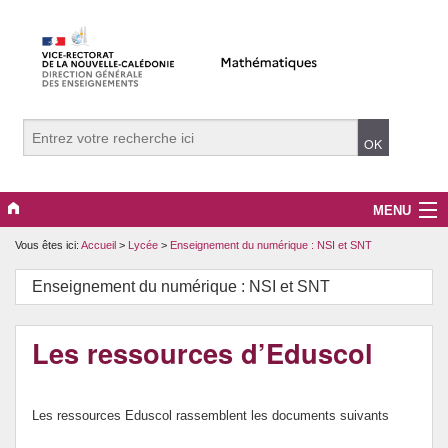
MENU
Vous êtes ici:
Accueil
>
Lycée
>
Enseignement du numérique : NSI et SNT
Evènements
Enseignement du numérique : NSI et SNT
Collège
Lycée
Les ressources d’Eduscol
Vers le supérieur
Les ressources Eduscol rassemblent les documents suivants
Maître Auxiliaire