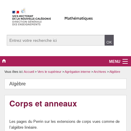
MENU
Vous êtes ici:
Accueil
>
Vers le supérieur
>
Agrégation interne
>
Archives
>
Algèbre
Evènements
Algèbre
Collège
Lycée
Corps et anneaux
Vers le supérieur
Les pages du Perrin sur les extensions de corps vues comme de
Maître Auxiliaire
l’algèbre linéaire.